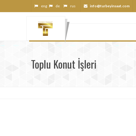
eng
de
rus
info@turbeyinsaat.com
Toplu Konut İşleri