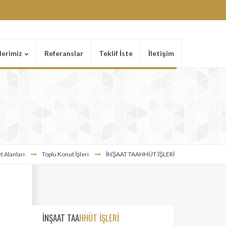
lerimiz
Referanslar
Teklif İste
İletişim
t Alanları
Toplu Konut İşleri
İNŞAAT TAAHHÜT İŞLERİ
İNŞAAT TAA
HHÜT İŞLERİ