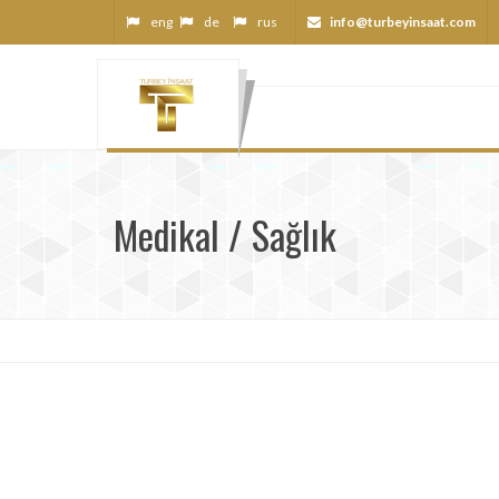
eng
de
rus
info@turbeyinsaat.com
Medikal / Sağlık