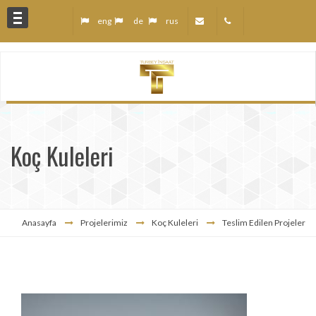
eng
de
rus
anları
Koç Kuleleri
z
r
Anasayfa
Projelerimiz
Koç Kuleleri
Teslim Edilen Projeler