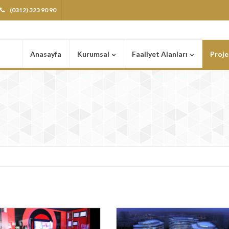
(0312) 323 90 90
Anasayfa
Kurumsal
Faaliyet Alanları
Proje