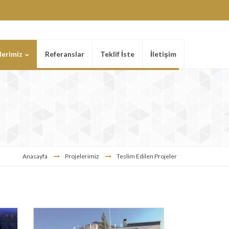
lerimiz
Referanslar
Teklif İste
İletişim
Anasayfa
Projelerimiz
Teslim Edilen Projeler