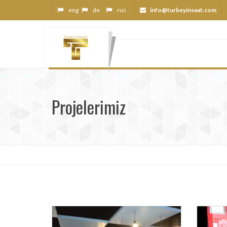
eng
de
rus
info@turbeyinsaat.com
Projelerimiz