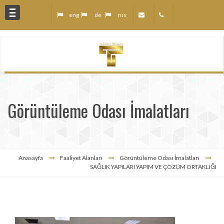
eng
de
rus
anları
Görüntüleme Odası İmalatları
z
r
Anasayfa
Faaliyet Alanları
Görüntüleme Odası İmalatları
SAĞLIK YAPILARI YAPIM VE ÇÖZÜM ORTAKLIĞI