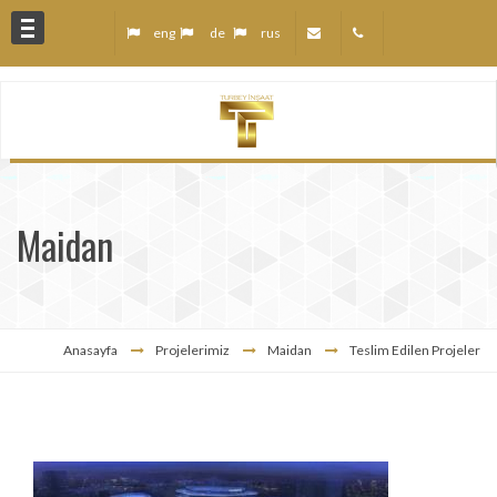
eng
de
rus
anları
Maidan
z
r
Anasayfa
Projelerimiz
Maidan
Teslim Edilen Projeler