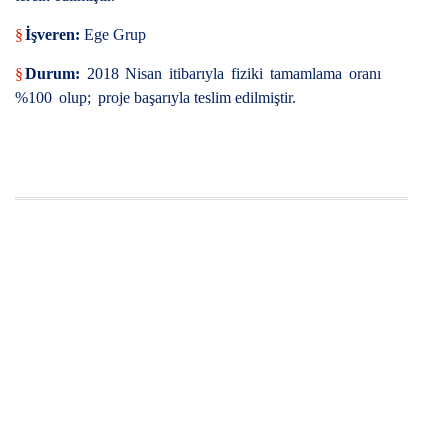
§
İşveren:
Ege Grup
§
Durum:
2018
Nisan
itibarıyla
fiziki
tamamlama
oranı
%100
olup;
proje başarıyla teslim edilmiştir.